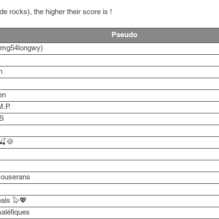
e rocks), the higher their score is !
Pseudo
tmg54longwy)
h
en
M.P.
S
🍒🍪
Couserans
eals 🦭💖
aléfiques