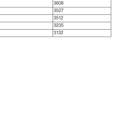
3608
3527
3512
3235
3132