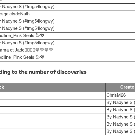
y Nadyne.S (#tmg54longwy)
esgaletsdeNath
y Nadyne.S (#tmg54longwy)
y Nadyne.S (#tmg54longwy)
olline_Pink Seals 🦭💖
y Nadyne.S (#tmg54longwy)
ma et Jade🤾‍♀️🤾‍♀️💙💛💙💛
olline_Pink Seals 🦭💖
ding to the number of discoveries
ck
Creato
ChrisM26
By Nadyne.S 
By Nadyne.S 
By Nadyne.S 
By Nadyne.S 
By Nadyne.S 