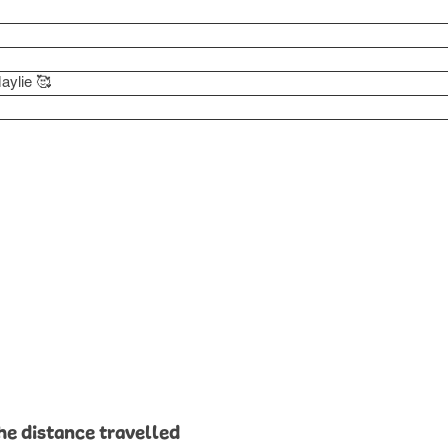
aylie 🥰
he distance travelled