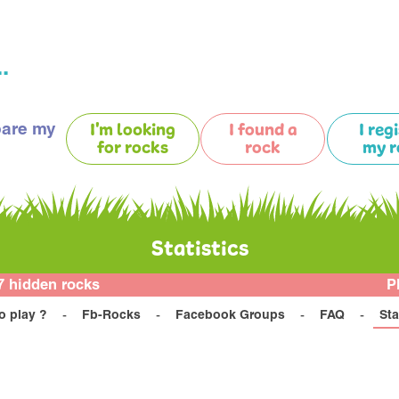
.
pare my
I'm looking
I found a
I reg
for rocks
rock
my r
Statistics
7 hidden rocks
P
o play ?
Fb-Rocks
Facebook Groups
FAQ
Sta