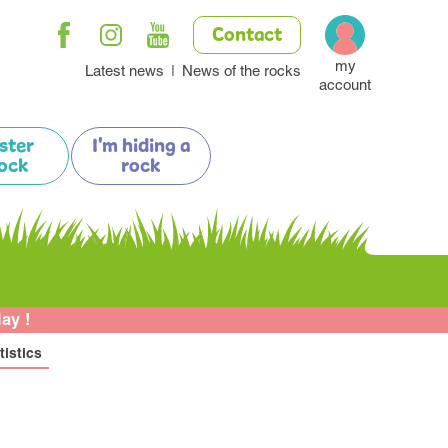
Contact
my
Latest news
News of the rocks
account
ister
I'm hiding a
ock
rock
lay !
tistics