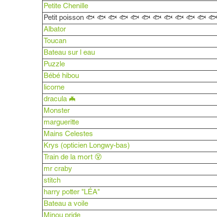
Petite Chenille
Petit poisson 🐟 🐟 🐟 🐟 🐟 🐟 🐟 🐟 🐟 🐟 🐟 
Albator
Toucan
Bateau sur l eau
Puzzle
Bébé hibou
licorne
dracula 🦇
Monster
margueritte
Mains Celestes
Krys (opticien Longwy-bas)
Train de la mort 😵
mr craby
stitch
harry potter "LÉA"
Bateau a voile
Minou pride