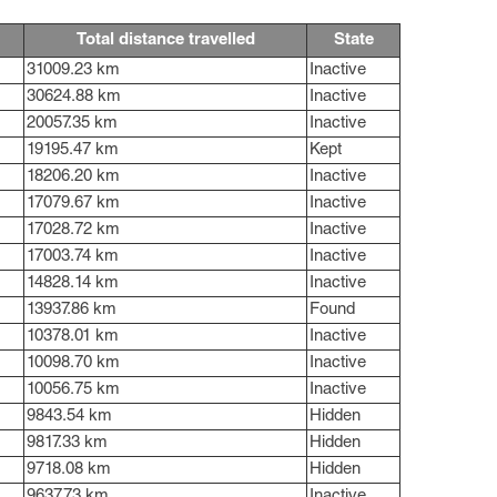
Total distance travelled
State
31009.23 km
Inactive
30624.88 km
Inactive
20057.35 km
Inactive
19195.47 km
Kept
18206.20 km
Inactive
17079.67 km
Inactive
17028.72 km
Inactive
17003.74 km
Inactive
14828.14 km
Inactive
13937.86 km
Found
10378.01 km
Inactive
10098.70 km
Inactive
10056.75 km
Inactive
9843.54 km
Hidden
9817.33 km
Hidden
9718.08 km
Hidden
9637.73 km
Inactive