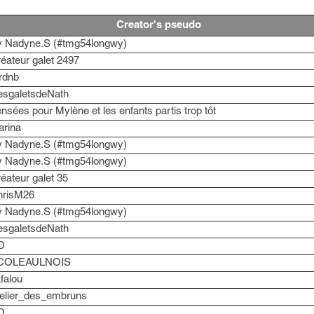
Creator's pseudo
y Nadyne.S (#tmg54longwy)
éateur galet 2497
rdnb
esgaletsdeNath
nsées pour Mylène et les enfants partis trop tôt
rina
y Nadyne.S (#tmg54longwy)
y Nadyne.S (#tmg54longwy)
éateur galet 35
hrisM26
y Nadyne.S (#tmg54longwy)
esgaletsdeNath
D
COLEAULNOIS
falou
elier_des_embruns
D