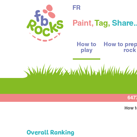
FR
Paint,
Tag,
Share..
How to
How to pre
play
rock
647
How t
Overall Ranking