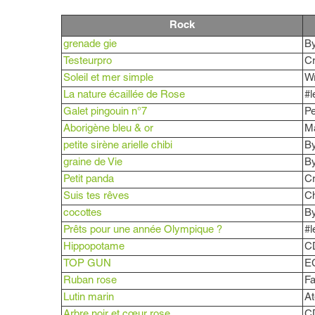
Rock
grenade gie
B
Testeurpro
Cr
Soleil et mer simple
W
La nature écaillée de Rose
#l
Galet pingouin n°7
Pe
Aborigène bleu & or
Ma
petite sirène arielle chibi
B
graine de Vie
B
Petit panda
Cr
Suis tes rêves
C
cocottes
B
Prêts pour une année Olympique ?
#l
Hippopotame
C
TOP GUN
E
Ruban rose
Fa
Lutin marin
At
Arbre noir et cœur rose
C