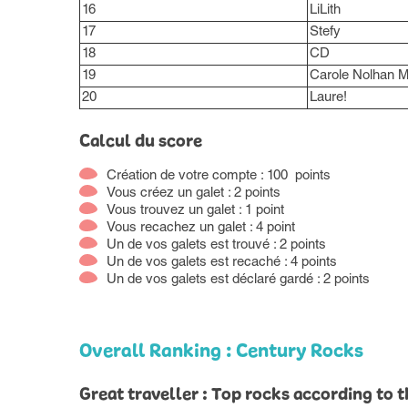
16
LiLith
17
Stefy
18
CD
19
Carole Nolhan M
20
Laure!
Calcul du score
Création de votre compte : 100 points
Vous créez un galet : 2 points
Vous trouvez un galet : 1 point
Vous recachez un galet : 4 point
Un de vos galets est trouvé : 2 points
Un de vos galets est recaché : 4 points
Un de vos galets est déclaré gardé : 2 points
Overall Ranking : Century Rocks
Great traveller : Top rocks according to t