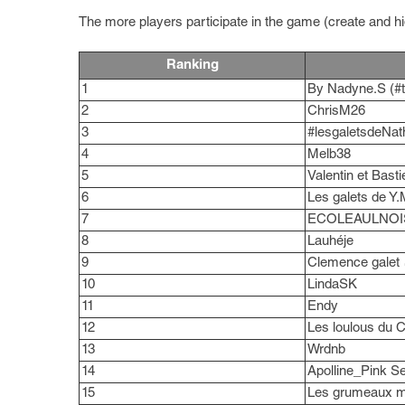
The more players participate in the game (create and hid
Ranking
1
By Nadyne.S (#
2
ChrisM26
3
#lesgaletsdeNat
4
Melb38
5
Valentin et Basti
6
Les galets de Y.
7
ECOLEAULNOI
8
Lauhéje
9
Clemence galet 
10
LindaSK
11
Endy
12
Les loulous du 
13
Wrdnb
14
Apolline_Pink S
15
Les grumeaux m