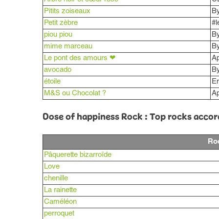
Pitits zoiseaux
B
Petit zèbre
#l
piou piou
B
mime marceau
B
Le pont des amours ❤
Ap
avocado
B
étoile
Em
M&S ou Chocolat ?
Ap
Dose of happiness Rock : Top rocks accor
Ro
Pâquerette bizarroïde
Love
chenille
La rainette
Caméléon
perroquet