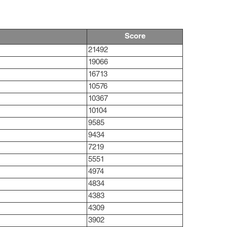
Score
21492
19066
16713
10576
10367
10104
9585
9434
7219
5551
4974
4834
4383
4309
3902