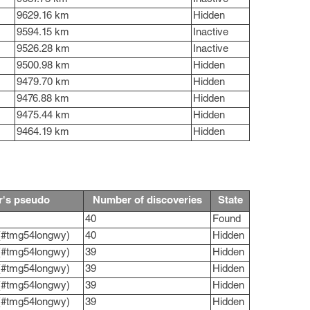
9629.16 km
Hidden
9594.15 km
Inactive
9526.28 km
Inactive
9500.98 km
Hidden
9479.70 km
Hidden
9476.88 km
Hidden
9475.44 km
Hidden
9464.19 km
Hidden
r's pseudo
Number of discoveries
State
40
Found
(#tmg54longwy)
40
Hidden
(#tmg54longwy)
39
Hidden
(#tmg54longwy)
39
Hidden
(#tmg54longwy)
39
Hidden
(#tmg54longwy)
39
Hidden